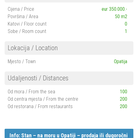
Cijena / Price
eur 350.000.-
Površina / Area
50 m2
Katovi / Floor count
0
Sobe / Room count
1
Lokacija / Location
Mjesto / Town
Opatija
Udaljenosti / Distances
Od mora / From the sea
100
Od centra mjesta / From the centre
200
Od restorana / From restaurants
200
Info: Stan – na moru u Opatiji – prodaja ili dugoročni