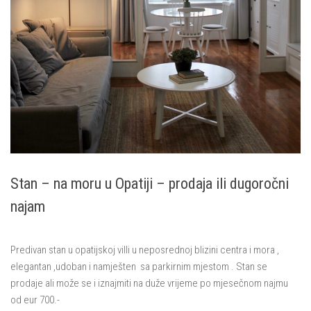
Mošćenička Draga
Mošćenice
Brseč
Kraj
O nama
Kontakt
Stan – na moru u Opatiji – prodaja ili dugoročni
najam
Predivan stan u opatijskoj villi u neposrednoj blizini centra i mora ,
elegantan ,udoban i namješten sa parkirnim mjestom . Stan se
prodaje ali može se i iznajmiti na duže vrijeme po mjesečnom najmu
od eur 700.-