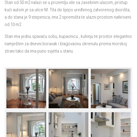
Stan od 50 m2 nalazi se u prizemlju vile sa zasebnim ulazom, pristup
kući autom je sa ulice M. Tita do lijepo uređenog zatvorenog dvorišta,
a do stana je 9 stepenica, ima 2 spremišta te ulazni prostom natkriveni
od 10 m2 .
Stan ima jednu spavaću sobu, kupaonicu , kuhinju te prostor elegantno
namješten za dnevni boravak i blagovaonu okrenutu prema morskoj
strani tako da ima puno svjetla u stanu.