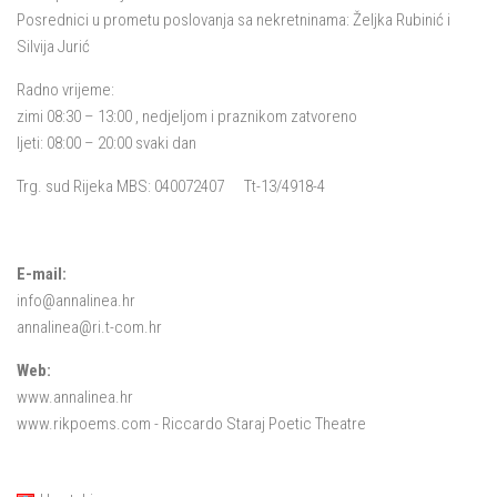
Posrednici u prometu poslovanja sa nekretninama: Željka Rubinić i
Silvija Jurić
Radno vrijeme:
zimi 08:30 – 13:00 , nedjeljom i praznikom zatvoreno
ljeti: 08:00 – 20:00 svaki dan
Trg. sud Rijeka MBS: 040072407 Tt-13/4918-4
E-mail:
info@annalinea.hr
annalinea@ri.t-com.hr
Web:
www.annalinea.hr
www.rikpoems.com
- Riccardo Staraj Poetic Theatre