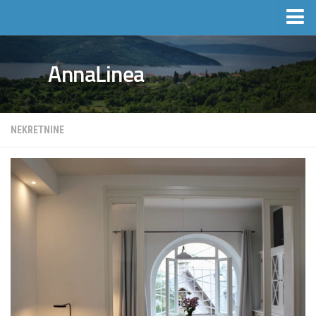
Početna
AnnaLinea
Turizam
Privatni smještaj
Hoteli
NEKRETNINE
Izleti
Cjenik privatnog smještaja
Nekretnine
Aktivnosti i događaji
Manifestacije
Sport i rekreacija
Mošćenička Draga i okolica