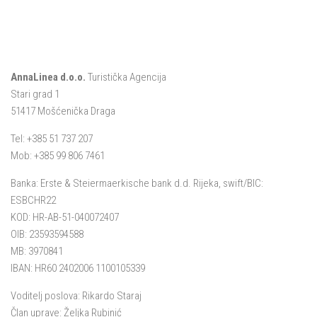
AnnaLinea d.o.o.
Turistička Agencija
Stari grad 1
51417 Mošćenička Draga
Tel: +385 51 737 207
Mob: +385 99 806 7461
Banka: Erste & Steiermaerkische bank d.d. Rijeka, swift/BIC:
ESBCHR22
KOD: HR-AB-51-040072407
OIB: 23593594588
MB: 3970841
IBAN: HR60 2402006 1100105339
Voditelj poslova: Rikardo Staraj
Član uprave: Željka Rubinić