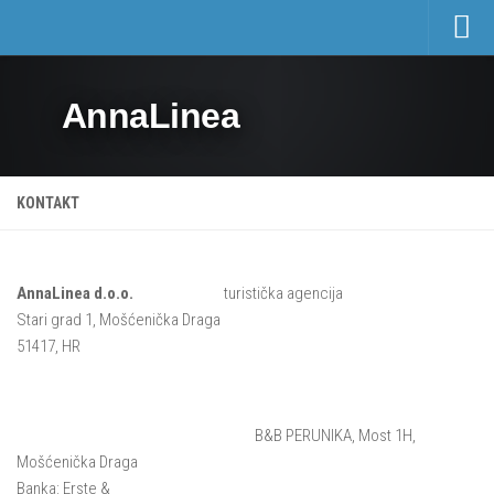
Početna
AnnaLinea
Turizam
Privatni smještaj
Hoteli
KONTAKT
Izleti
Cjenik privatnog smještaja
AnnaLinea d.o.o.
turistička agencija
Nekretnine
Stari grad 1, Mošćenička Draga
Aktivnosti i događaji
51417, HR
Manifestacije
Sport i rekreacija
B&B PERUNIKA, Most 1H,
Mošćenička Draga i okolica
Mošćenička Draga
Banka: Erste &