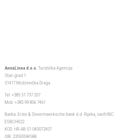
AnnaLinea d.o.o.
Turistička Agencija
Stari grad 1
51417 Mošćenička Draga
Tel: +385 51 737 207
Mob: +385 99 806 7461
Banka: Erste & Steiermaerkische bank d.d. Rijeka, swift/BIC:
ESBCHR22
KOD: HR-AB-51-040072407
OIB: 23593594588