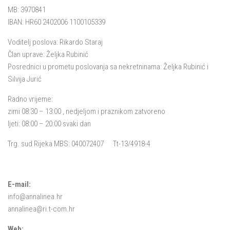
MB: 3970841
IBAN: HR60 2402006 1100105339
Voditelj poslova: Rikardo Staraj
Član uprave: Željka Rubinić
Posrednici u prometu poslovanja sa nekretninama: Željka Rubinić i
Silvija Jurić
Radno vrijeme:
zimi 08:30 – 13:00 , nedjeljom i praznikom zatvoreno
ljeti: 08:00 – 20:00 svaki dan
Trg. sud Rijeka MBS: 040072407 Tt-13/4918-4
E-mail:
info@annalinea.hr
annalinea@ri.t-com.hr
Web: