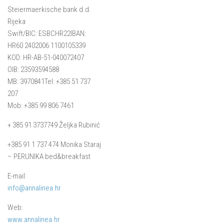
Mošćenička Draga
Steiermaerkische bank d.d.
Mošćenice
Rijeka
Swift/BIC: ESBCHR22IBAN:
Brseč
HR60 2402006 1100105339
Kraj
KOD: HR-AB-51-040072407
OIB: 23593594588
O nama
MB: 3970841Tel: +385 51 737
Kontakt
207
Mob: +385 99 806 7461
+ 385 91 3737749 Željka Rubinić
+385 91 1 737 474 Monika Staraj
– PERUNIKA bed&breakfast
E-mail:
info@annalinea.hr
Web:
www.annalinea.hr