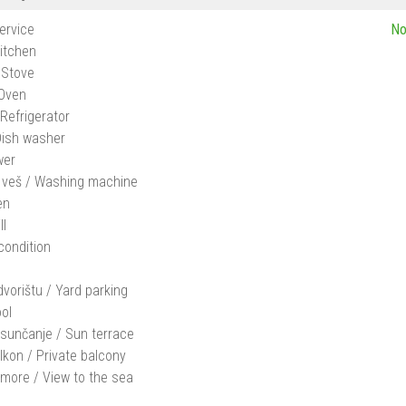
ervice
No
Kitchen
 Stove
 Oven
 Refrigerator
 Dish washer
wer
a veš / Washing machine
en
ll
rcondition
dvorištu / Yard parking
ol
sunčanje / Sun terrace
alkon / Private balcony
more / View to the sea