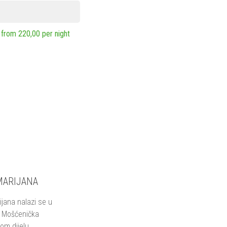
from 220,00 per night
MARIJANA
jana nalazi se u
 Mošćenička
om dijelu