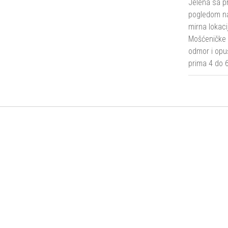
Jelena sa p
pogledom n
mirna lokacij
Mošćeničke 
odmor i opu
prima 4 do 