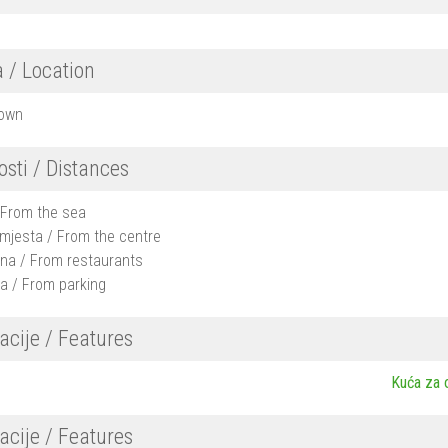
a / Location
Town
osti / Distances
 From the sea
mjesta / From the centre
ana / From restaurants
a / From parking
acije / Features
Kuća za 
acije / Features