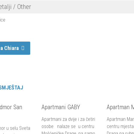
etalji / Other
ice
lla Chiara
 SMJEŠTAJ
odmor San
Apartmani GABY
Apartman 
Apartmani za dvije i za četiri
Apartman Mari
osobe nalaze se u centru
centru mjesta
or u selu Sveta
Mošćeničke Drage, na samo
Draga na rubn