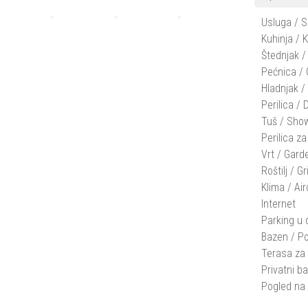
Usluga / S
Kuhinja / 
Štednjak /
Pećnica /
Hladnjak /
Perilica /
Tuš / Sho
Perilica z
Vrt / Gard
Roštilj / Gri
Klima / Ai
Internet
Parking u 
Bazen / Po
Terasa za 
Privatni b
Pogled na 