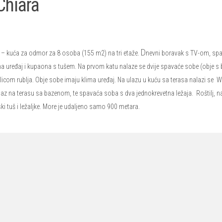
 Chiara
D
– kuća za odmor za 8 osoba (155 m2) na tri etaže.
nevni boravak s TV-om, sp
ma uređaj i kupaona s tušem. Na prvom katu nalaze se dvije spavaće sobe (obje 
licom rublja. Obje sobe imaju klima uređaj. Na ulazu u kuću sa terasa nalazi se 
laz na terasu sa bazenom, te spavaća soba s dva jednokrevetna ležaja. Roštilj, na
i tuš i ležaljke. More je udaljeno samo 900 metara.