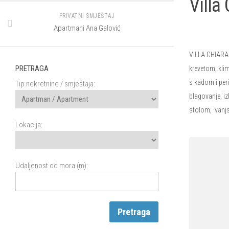
Villa
PRIVATNI SMJEŠTAJ
Apartmani Ana Galović
VILLA CHIARA 
PRETRAGA
krevetom, kli
s kadom i peri
Tip nekretnine / smještaja:
blagovanje, iz
stolom, vanjsk
Lokacija:
Udaljenost od mora (m):