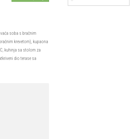
avaća soba s bračnim
s bračnim krevetom), kupaona
WC, kuhinja sa stolom za
tkriveni dio terase sa