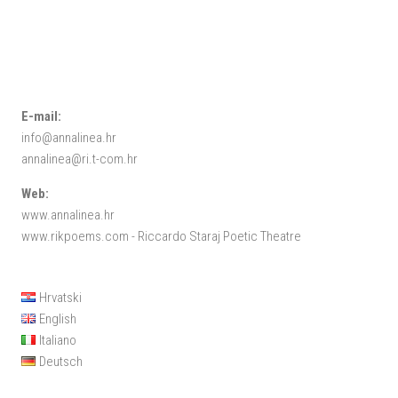
E-mail:
info@annalinea.hr
annalinea@ri.t-com.hr
Web:
www.annalinea.hr
www.rikpoems.com
- Riccardo Staraj Poetic Theatre
Hrvatski
English
Italiano
Deutsch