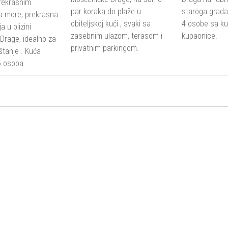
rekrasnim
par koraka do plaže u
staroga grada
a more, prekrasna
obiteljskoj kući , svaki sa
4 osobe sa kuh
a u blizini
zasebnim ulazom, terasom i
kupaonice.
Drage, idealno za
privatnim parkingom.
štanje . Kuća
6 osoba .