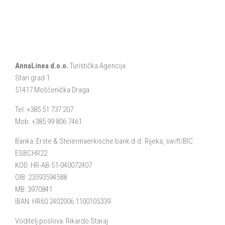
AnnaLinea d.o.o.
Turistička Agencija
Stari grad 1
51417 Mošćenička Draga
Tel: +385 51 737 207
Mob: +385 99 806 7461
Banka: Erste & Steiermaerkische bank d.d. Rijeka, swift/BIC:
ESBCHR22
KOD: HR-AB-51-040072407
OIB: 23593594588
MB: 3970841
IBAN: HR60 2402006 1100105339
Voditelj poslova: Rikardo Staraj