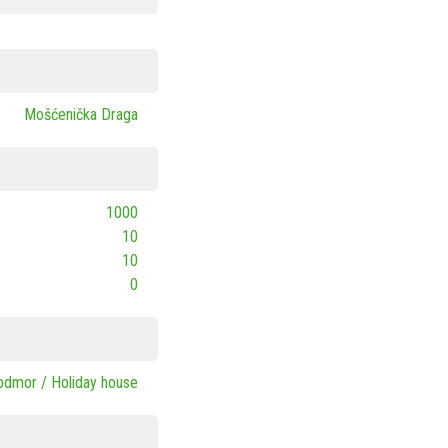
Mošćenička Draga
1000
10
10
0
odmor / Holiday house