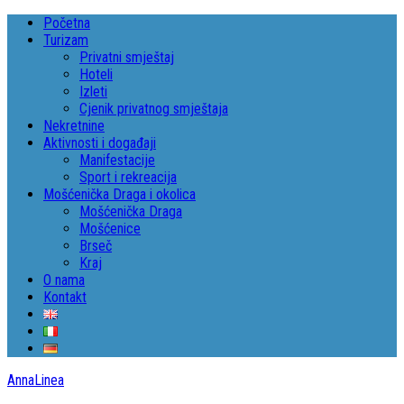
Početna
Turizam
Privatni smještaj
Hoteli
Izleti
Cjenik privatnog smještaja
Nekretnine
Aktivnosti i događaji
Manifestacije
Sport i rekreacija
Mošćenička Draga i okolica
Mošćenička Draga
Mošćenice
Brseč
Kraj
O nama
Kontakt
AnnaLinea