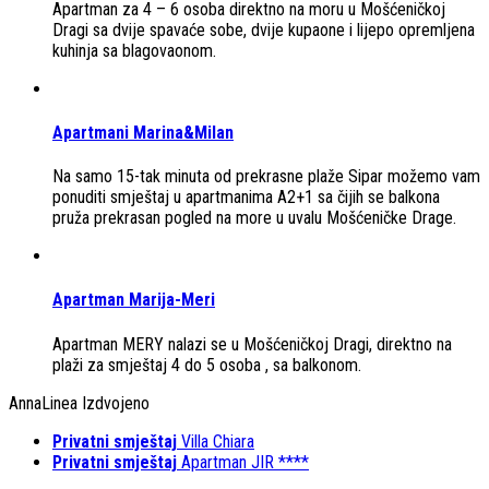
Apartman za 4 – 6 osoba direktno na moru u Mošćeničkoj
Dragi sa dvije spavaće sobe, dvije kupaone i lijepo opremljena
kuhinja sa blagovaonom.
Apartmani Marina&Milan
Na samo 15-tak minuta od prekrasne plaže Sipar možemo vam
ponuditi smještaj u apartmanima A2+1 sa čijih se balkona
pruža prekrasan pogled na more u uvalu Mošćeničke Drage.
Apartman Marija-Meri
Apartman MERY nalazi se u Mošćeničkoj Dragi, direktno na
plaži za smještaj 4 do 5 osoba , sa balkonom.
AnnaLinea Izdvojeno
Privatni smještaj
Villa Chiara
Privatni smještaj
Apartman JIR ****