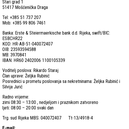
Stari grad 1
51417 Mošćenička Draga
Tel: +385 51 737 207
Mob: +385 99 806 7461
Banka: Erste & Steiermaerkische bank d.d. Rijeka, swift/BIC:
ESBCHR22
KOD: HR-AB-51-040072407
OIB: 23593594588
MB: 3970841
IBAN: HR60 2402006 1100105339
Voditelj poslova: Rikardo Staraj
Član uprave: Željka Rubinić
Posrednici u prometu poslovanja sa nekretninama: Željka Rubinić i
Silvija Jurić
Radno vrijeme:
zimi 08:30 – 13:00 , nedjeljom i praznikom zatvoreno
ljeti: 08:00 – 20:00 svaki dan
Trg. sud Rijeka MBS: 040072407 Tt-13/4918-4
E-mail: