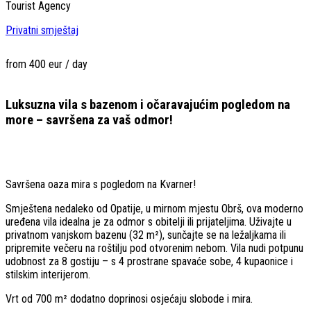
Tourist Agency
Privatni smještaj
from 400 eur / day
Luksuzna vila s bazenom i očaravajućim pogledom na
more – savršena za vaš odmor!
Savršena oaza mira s pogledom na Kvarner!
Smještena nedaleko od Opatije, u mirnom mjestu Obrš, ova moderno
uređena vila idealna je za odmor s obitelji ili prijateljima. Uživajte u
privatnom vanjskom bazenu (32 m²), sunčajte se na ležaljkama ili
pripremite večeru na roštilju pod otvorenim nebom. Vila nudi potpunu
udobnost za 8 gostiju – s 4 prostrane spavaće sobe, 4 kupaonice i
stilskim interijerom.
Vrt od 700 m² dodatno doprinosi osjećaju slobode i mira.