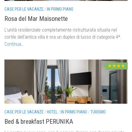
Il Comune di Draga di Moschiena
CASE PER LE VACANZE
/
IN PRIMO PIANO
Moschiena
Rosa del Mar Maisonette
Bersezio
L’unità residenziale completamente ristrutturata situata nel
Kraj
cortile dell’antica villa è ora un duplex di lusso di categoria 4*.
Di noi…
Continua…
Contatto
CASE PER LE VACANZE
/
HOTEL
/
IN PRIMO PIANO
/
TURISMO
Bed & breakfast PERUNIKA