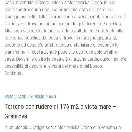
Casa in vendita a Sveta Jelena a Mošćenička Draga, in una
posizione tranquilla con una bellissima vista sul mare.
Le
spiagge più belle della Liburnia sono a soli 5 minuti d’auto e nelle
vicinanze si trova anche un campo da golf di recente apertura.
Alla casa si accede da una strada asfaltata ed è collegata alla
rete idrica pubblica.
La casa si trova in una zona appartata,
accanto ad essa c’è un’altra casa unifamiliare e, secondo la
planimetria, in quella zona è possibile costruire solo un’altra
casa.
Davanti e dietro la casa c’è una zona verde, quindi non c’è
possibilità di oscurare la vista del mare o del bosco.
Continua…
eur 85.000,.
IMMOBILIARE
/
IN PRIMO PIANO
Terreno con rudere di 176 m2 e vista mare –
Grabrova
In un piccolo villaggio sopra Mošćenička Draga è in vendita un