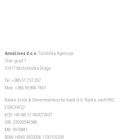
AnnaLinea d.o.o.
Turistička Agencija
Stari grad 1
51417 Mošćenička Draga
Tel: +385 51 737 207
Mob: +385 99 806 7461
Banka: Erste & Steiermaerkische bank d.d. Rijeka, swift/BIC:
ESBCHR22
KOD: HR-AB-51-040072407
OIB: 23593594588
MB: 3970841
IBAN: HR60 2402006 1100105339