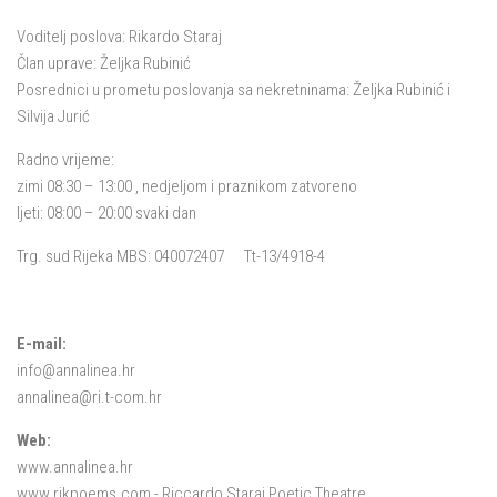
Voditelj poslova: Rikardo Staraj
Član uprave: Željka Rubinić
Posrednici u prometu poslovanja sa nekretninama: Željka Rubinić i
Silvija Jurić
Radno vrijeme:
zimi 08:30 – 13:00 , nedjeljom i praznikom zatvoreno
ljeti: 08:00 – 20:00 svaki dan
Trg. sud Rijeka MBS: 040072407 Tt-13/4918-4
E-mail:
info@annalinea.hr
annalinea@ri.t-com.hr
Web:
www.annalinea.hr
www.rikpoems.com
- Riccardo Staraj Poetic Theatre