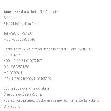
AnnaLinea d.o.o.
Turistička Agencija
Stari grad 1
51417 Mošćenička Draga
Tel: +385 51 737 207
Mob: +385 99 806 7461
Banka: Erste & Steiermaerkische bank d.d. Rijeka, swift/BIC:
ESBCHR22
KOD: HR-AB-51-040072407
OIB: 23593594588
MB: 3970841
IBAN: HR60 2402006 1100105339
Voditelj poslova: Rikardo Staraj
Član uprave: Željka Rubinić
Posrednici u prometu poslovanja sa nekretninama: Željka Rubinić i
Silvija Jurić