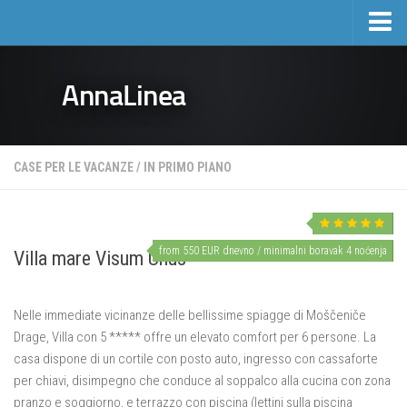
Home
AnnaLinea
Turismo
Case per le vacanze
Hotel
CASE PER LE VACANZE
/
IN PRIMO PIANO
Escursioni
Listino prezzi presso privati
Immobiliare
from 550 EUR dnevno / minimalni boravak 4 noćenja
Villa mare Visum Unus
Attività ed eventi
Nelle immediate vicinanze delle bellissime spiagge di Moščeniče
Eventi
Drage, Villa con 5 ***** offre un elevato comfort per 6 persone.
La
Sport e ricreazione
casa dispone di un cortile con posto auto, ingresso con cassaforte
Draga di Moschiena e dintorni
per chiavi, disimpegno che conduce al soppalco alla cucina con zona
pranzo e soggiorno, e terrazzo con piscina (lettini sulla piscina