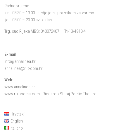
Radno vrijeme:
zimi 08:30 – 13:00 , nedjeljom i praznikom zatvoreno
ljeti: 08:00 – 20:00 svaki dan
Trg. sud Rijeka MBS: 040072407 Tt-13/4918-4
E-mail:
info@annalinea.hr
annalinea@ri.t-com.hr
Web:
www.annalinea.hr
www.rikpoems.com
- Riccardo Staraj Poetic Theatre
Hrvatski
English
Italiano