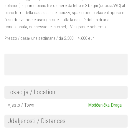
Il Comune di Draga di Moschiena
solarium) al primo piano tre camere da letto e 3 bagni (doccia/WC) al
Moschiena
piano terra della casa sauna e jacuzzi, spazio per il relax e il riposo e
l’uso di lavatrice e asciugatrice. Tutta la casa è dotata di aria
Bersezio
condizionata, connessione internet, TV a grande schermo.
Kraj
Prezzo / casa/ una settimana / da 2.300 – 4.600 eur
Di noi…
Contatto
Lokacija / Location
Mjesto / Town
Mošćenička Draga
Udaljenosti / Distances