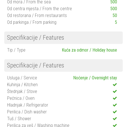
Od mora / From the sea
500
Od centra mjesta / From the centre
500
Od restorana / From restaurants
50
Od parkinga / From parking
5
Specifikacije / Features
Tip / Type
Kuća za odmor / Holiday house
Specifikacije / Features
Usluga / Service
Noćenje / Overnight stay
Kuhinja / Kitchen
Štednjak / Stove
Pećnica / Oven
Hladnjak / Refrigerator
Perilica / Dish washer
Tuš / Shower
Perilica za veš / Washing machine