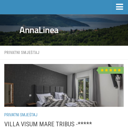
Početna
AnnaLinea
Turizam
Privatni smještaj
Hoteli
PRIVATNI SMJEŠTAJ
Izleti
Cjenik privatnog smještaja
Nekretnine
Aktivnosti i događaji
Manifestacije
Sport i rekreacija
PRIVATNI SMJEŠTAJ
Mošćenička Draga i okolica
VILLA VISUM MARE TRIBUS -*****