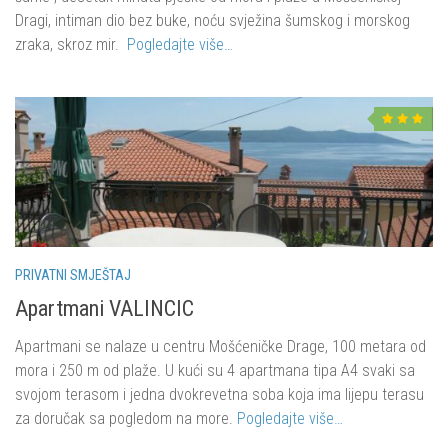
Dragi, intiman dio bez buke, noću svježina šumskog i morskog
zraka, skroz mir.
Pogledajte više…
PRIVATNI SMJEŠTAJ
Apartmani VALINCIC
Apartmani se nalaze u centru Mošćeničke Drage, 100 metara od
mora i 250 m od plaže. U kući su 4 apartmana tipa A4 svaki sa
svojom terasom i jedna dvokrevetna soba koja ima lijepu terasu
za doručak sa pogledom na more.
Pogledajte više…