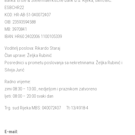
Banka: Erste & Steiermaerkische bank d.d. Rijeka, swift/BIC:
ESBCHR22
KOD: HR-AB-51-040072407
OIB: 23593594588
MB: 3970841
IBAN: HR60 2402006 1100105339
Voditelj poslova: Rikardo Staraj
Član uprave: Željka Rubinić
Posrednici u prometu poslovanja sa nekretninama: Željka Rubinić i
Silvija Jurić
Radno vrijeme:
zimi 08:30 – 13:00 , nedjeljom i praznikom zatvoreno
ljeti: 08:00 – 20:00 svaki dan
Trg. sud Rijeka MBS: 040072407 Tt-13/4918-4
E-mail: