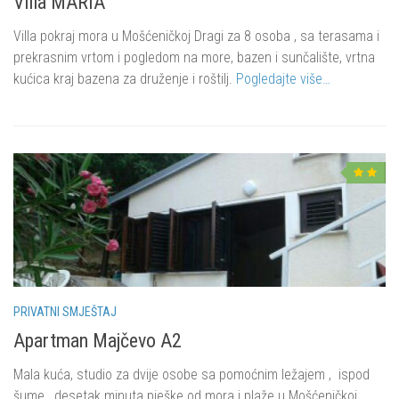
Villa MARIA
Villa pokraj mora u Mošćeničkoj Dragi za 8 osoba , sa terasama i
prekrasnim vrtom i pogledom na more, bazen i sunčalište, vrtna
kućica kraj bazena za druženje i roštilj.
Pogledajte više…
PRIVATNI SMJEŠTAJ
Apartman Majčevo A2
Mala kuća, studio za dvije osobe sa pomoćnim ležajem , ispod
šume , desetak minuta pješke od mora i plaže u Mošćeničkoj