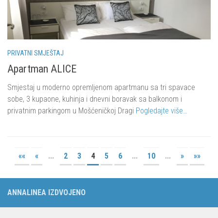
PRIVATNI SMJEŠTAJ
Apartman ALICE
Smjestaj u moderno opremljenom apartmanu sa tri spavace
sobe, 3 kupaone, kuhinja i dnevni boravak sa balkonom i
privatnim parkingom u Mošćeničkoj Dragi
Pogledajte više…
««
«
...
2
3
4
5
6
...
10
...
»
»»
ANNALINEA IZDVOJENO