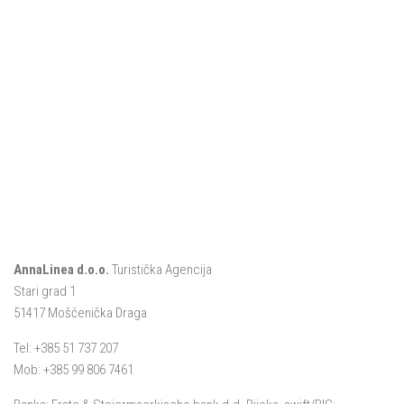
AnnaLinea d.o.o.
Turistička Agencija
Stari grad 1
51417 Mošćenička Draga
Tel: +385 51 737 207
Mob: +385 99 806 7461