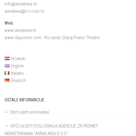
info@annalinea.hr
annalinea@ri.t-com.hr
Web:
www.annalinea.hr
www.rikpoems.com
- Riccardo Staraj Poetic Theatre
Hrvatski
English
Italiano
Deutsch
OSTALE INFORMACIJE
Opći uvjeti poslovanja
OPĆI UVJETI POSLOVANJA AGENCIJE ZA PROMET
NEKRETNINAMA “ANNALINEA D.O.O.”