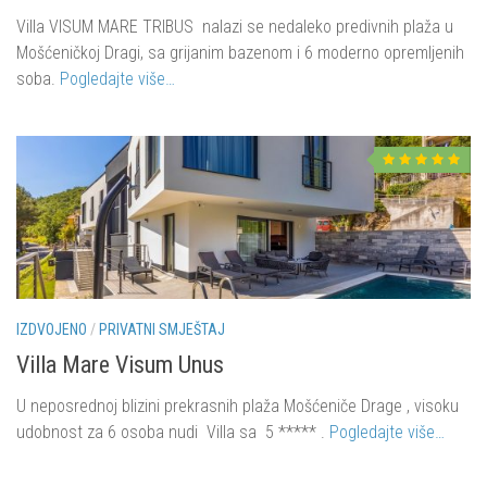
Mošćenička Draga
Villa VISUM MARE TRIBUS nalazi se nedaleko predivnih plaža u
Mošćenice
Mošćeničkoj Dragi, sa grijanim bazenom i 6 moderno opremljenih
Brseč
soba.
Pogledajte više…
Kraj
O nama
Kontakt
IZDVOJENO
/
PRIVATNI SMJEŠTAJ
Villa Mare Visum Unus
U neposrednoj blizini prekrasnih plaža Mošćeniče Drage , visoku
udobnost za 6 osoba nudi Villa sa 5 ***** .
Pogledajte više…