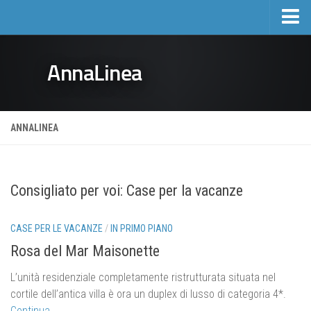
Home
AnnaLinea
Turismo
Case per le vacanze
Hotel
ANNALINEA
Escursioni
Listino prezzi presso privati
Consigliato per voi: Case per la vacanze
Immobiliare
Attività ed eventi
CASE PER LE VACANZE
/
IN PRIMO PIANO
Eventi
Rosa del Mar Maisonette
Sport e ricreazione
L’unità residenziale completamente ristrutturata situata nel
Draga di Moschiena e dintorni
cortile dell’antica villa è ora un duplex di lusso di categoria 4*.
Continua…