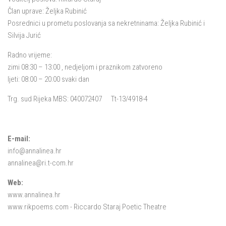
Član uprave: Željka Rubinić
Posrednici u prometu poslovanja sa nekretninama: Željka Rubinić i
Silvija Jurić
Radno vrijeme:
zimi 08:30 – 13:00 , nedjeljom i praznikom zatvoreno
ljeti: 08:00 – 20:00 svaki dan
Trg. sud Rijeka MBS: 040072407 Tt-13/4918-4
E-mail:
info@annalinea.hr
annalinea@ri.t-com.hr
Web:
www.annalinea.hr
www.rikpoems.com
- Riccardo Staraj Poetic Theatre