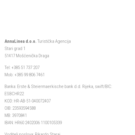
AnnaLinea d.o.o.
Turistička Agencija
Stari grad 1
51417 Mošćenička Draga
Tel: +385 51 737 207
Mob: +385 99 806 7461
Banka: Erste & Steiermaerkische bank d.d. Rijeka, swift/BIC:
ESBCHR22
KOD: HR-AB-51-040072407
OIB: 23593594588
MB: 3970841
IBAN: HR60 2402006 1100105339
Voditelj poslova: Rikardo Staraj