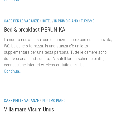
Il Comune di Draga di Moschiena
Moschiena
Bersezio
CASE PER LE VACANZE
/
HOTEL
/
IN PRIMO PIANO
/
TURISMO
Kraj
Bed & breakfast PERUNIKA
Di noi…
La nostra nuova casa con 6 camere doppie con doccia privata,
WC, balcone o terrazza.
In una stanza c’è un letto
Contatto
supplementare per una terza persona.
Tutte le camere sono
dotate di aria condizionata, TV satellitare a schermo piatto,
connessione internet wireless gratuita e minibar.
Continua…
CASE PER LE VACANZE
/
IN PRIMO PIANO
Villa mare Visum Unus