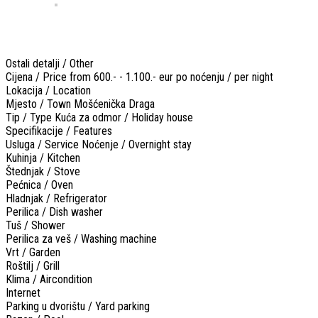
Ostali detalji / Other
Cijena / Price
from 600.- - 1.100.- eur po noćenju / per night
Lokacija / Location
Mjesto / Town
Mošćenička Draga
Tip / Type
Kuća za odmor / Holiday house
Specifikacije / Features
Usluga / Service
Noćenje / Overnight stay
Kuhinja / Kitchen
Štednjak / Stove
Pećnica / Oven
Hladnjak / Refrigerator
Perilica / Dish washer
Tuš / Shower
Perilica za veš / Washing machine
Vrt / Garden
Roštilj / Grill
Klima / Aircondition
Internet
Parking u dvorištu / Yard parking