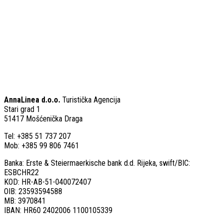
AnnaLinea d.o.o.
Turistička Agencija
Stari grad 1
51417 Mošćenička Draga
Tel: +385 51 737 207
Mob: +385 99 806 7461
Banka: Erste & Steiermaerkische bank d.d. Rijeka, swift/BIC:
ESBCHR22
KOD: HR-AB-51-040072407
OIB: 23593594588
MB: 3970841
IBAN: HR60 2402006 1100105339