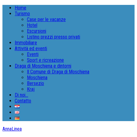
Home
Turismo
Case per le vacanze
Hotel
Escursioni
Listino prezzi presso privati
Immobiliare
Attività ed eventi
Eventi
Sport e ricreazione
Draga di Moschiena e dintorni
Il Comune di Draga di Moschiena
Moschiena
Bersezio
Kraj
Di noi…
Contatto
AnnaLinea