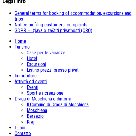
Legal Info
General terms for booking of accommodation, excursions and
trips
Notice on filing customers’ complaints
GDPR – Izjava o zaštiti privatnosti (CRO)
Home
Turismo
Case per le vacanze
Hotel
Escursioni
Listino prezzi presso privati
Immobiliare
Attività ed eventi
Eventi
Sport e ricreazione
Draga di Moschiena e dintorni
Il Comune di Draga di Moschiena
Moschiena
Bersezio
Kraj
Di noi…
Contatto