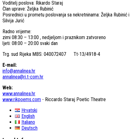
Voditelj poslova: Rikardo Staraj
Član uprave: Željka Rubinić
Posrednici u prometu poslovanja sa nekretninama: Željka Rubinić i
Silvija Jurić
Radno vrijeme:
zimi 08:30 – 13:00 , nedjeljom i praznikom zatvoreno
ljeti: 08:00 – 20:00 svaki dan
Trg. sud Rijeka MBS: 040072407 Tt-13/4918-4
E-mail:
info@annalinea.hr
annalinea@ri.t-com.hr
Web:
www.annalinea.hr
www.rikpoems.com
- Riccardo Staraj Poetic Theatre
Hrvatski
English
Italiano
Deutsch