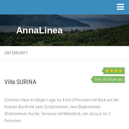
Home
AnnaLinea
Tourismus
Unterkunft
Hotels
UNTERKUNFT
Ausflüge
Preisliste fuer Privatunterkunft
Immobilien
from 160,00 per day
Villa SURINA
Aktivitäten und Veranstaltungen
Schönes Haus in rühiger Lage für 4 bis 6 Personen mit Blick auf die
Geschehen
Kvarner Bucht mit zwei Schlafzimmer, zwei Badezimmer,
Sport & Erholung
Wohnzimmer, Küche, Terrasse mit Meerblick, ein Jacuzzi für 5
Mošćenička Draga und Umgebung
Personen.