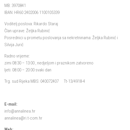
MB: 3970841
IBAN: HR60 2402006 1100105339
Voditelj poslova: Rikardo Staraj
Član uprave: Željka Rubinić
Posrednici u prometu poslovanja sa nekretninama: Željka Rubinić i
Silvija Jurić
Radno vrijeme:
zimi 08:30 – 13:00 , nedjeljom i praznikom zatvoreno
ljeti: 08:00 – 20:00 svaki dan
Trg. sud Rijeka MBS: 040072407 Tt-13/4918-4
E-mail:
info@annalinea.hr
annalinea@ri.t-com.hr
Web: