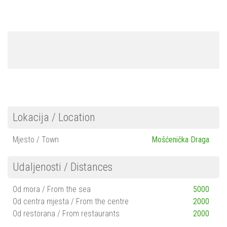
Mošćenička Draga
Mošćenice
Brseč
Kraj
Über uns…
Kontakt
Lokacija / Location
Mjesto / Town
Mošćenička Draga
Udaljenosti / Distances
Od mora / From the sea
5000
Od centra mjesta / From the centre
2000
Od restorana / From restaurants
2000