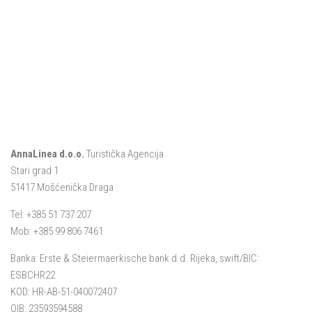
AnnaLinea d.o.o.
Turistička Agencija
Stari grad 1
51417 Mošćenička Draga
Tel: +385 51 737 207
Mob: +385 99 806 7461
Banka: Erste & Steiermaerkische bank d.d. Rijeka, swift/BIC:
ESBCHR22
KOD: HR-AB-51-040072407
OIB: 23593594588