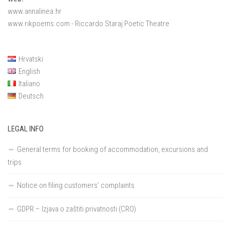
www.annalinea.hr
www.rikpoems.com
- Riccardo Staraj Poetic Theatre
Hrvatski
English
Italiano
Deutsch
LEGAL INFO
General terms for booking of accommodation, excursions and
trips
Notice on filing customers’ complaints
GDPR – Izjava o zaštiti privatnosti (CRO)