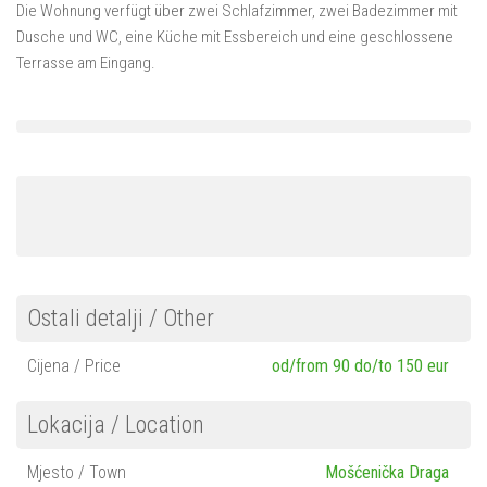
Mošćenička Draga
Die Wohnung verfügt über zwei Schlafzimmer, zwei Badezimmer mit
Dusche und WC, eine Küche mit Essbereich und eine geschlossene
Mošćenice
Terrasse am Eingang.
Brseč
Kraj
Über uns…
Kontakt
Ostali detalji / Other
Cijena / Price
od/from 90 do/to 150 eur
Lokacija / Location
Mjesto / Town
Mošćenička Draga