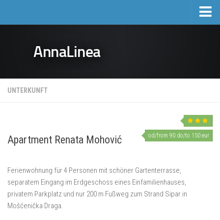
Home
AnnaLinea
Tourismus
Unterkunft
Hotels
UNTERKUNFT
Ausflüge
Preisliste fuer Privatunterkunft
Immobilien
od/from 90 do/to 150 eur
Apartment Renata Mohović
Aktivitäten und Veranstaltungen
Ferienwohnung für 4 Personen mit schöner Gartenterrasse,
Geschehen
separatem Eingang im Erdgeschoss eines Einfamilienhauses,
Sport & Erholung
privatem Parkplatz und nur 200 m Fußweg zum Strand Sipar in
Mošćenička Draga und Umgebung
Mošćenička Draga.