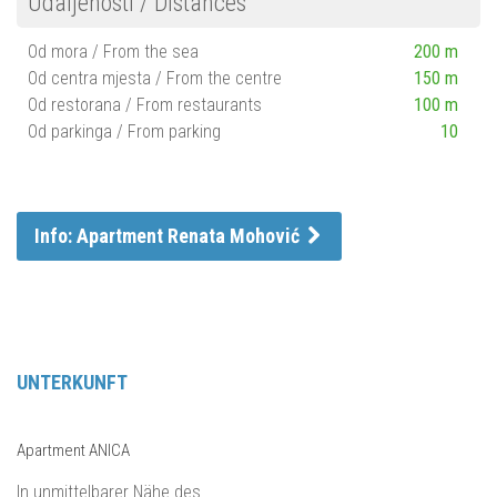
Udaljenosti / Distances
Od mora / From the sea
200 m
Od centra mjesta / From the centre
150 m
Od restorana / From restaurants
100 m
Od parkinga / From parking
10
Info: Apartment Renata Mohović
UNTERKUNFT
Apartment ANICA
In unmittelbarer Nähe des