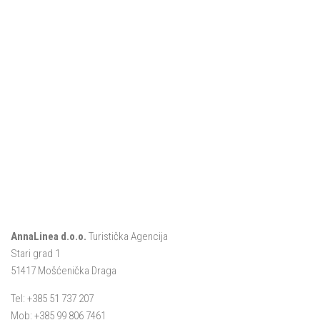
AnnaLinea d.o.o.
Turistička Agencija
Stari grad 1
51417 Mošćenička Draga
Tel: +385 51 737 207
Mob: +385 99 806 7461