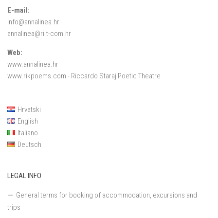
E-mail:
info@annalinea.hr
annalinea@ri.t-com.hr
Web:
www.annalinea.hr
www.rikpoems.com
- Riccardo Staraj Poetic Theatre
Hrvatski
English
Italiano
Deutsch
LEGAL INFO
General terms for booking of accommodation, excursions and
trips