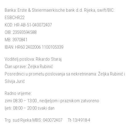
Banka: Erste & Steiermaerkische bank d.d. Rijeka, swift/BIC:
ESBCHR22
KOD: HR-AB-51-040072407
OIB: 23593594588
MB: 3970841
IBAN: HR60 2402006 1100105339
Voditelj poslova: Rikardo Staraj
Član uprave: Željka Rubinić
Posrednici u prometu poslovanja sa nekretninama: Željka Rubinić i
Silvija Jurić
Radno vrijeme:
zimi 08:30 – 13:00 , nedjeljom i praznikom zatvoreno
ljeti: 08:00 – 20:00 svaki dan
Trg. sud Rijeka MBS: 040072407 Tt-13/4918-4