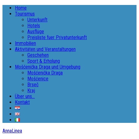
Home
Tourismus
Unterkunft
Hotels
Ausflüge
Preisliste fuer Privatunterkunft
Immobilien
Aktivitäten und Veranstaltungen
Geschehen
Sport & Erholung
Mošćenička Draga und Umgebung
Mošćenička Draga
Mošćenice
Brseč
Kraj
Über uns…
Kontakt
AnnaLinea