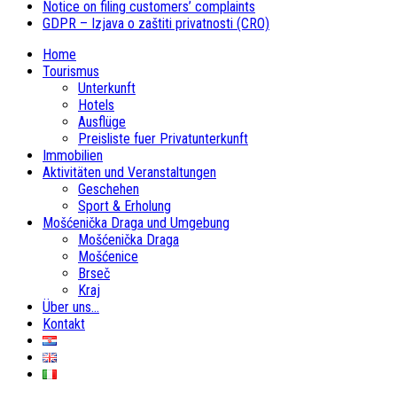
Notice on filing customers’ complaints
GDPR – Izjava o zaštiti privatnosti (CRO)
Home
Tourismus
Unterkunft
Hotels
Ausflüge
Preisliste fuer Privatunterkunft
Immobilien
Aktivitäten und Veranstaltungen
Geschehen
Sport & Erholung
Mošćenička Draga und Umgebung
Mošćenička Draga
Mošćenice
Brseč
Kraj
Über uns…
Kontakt