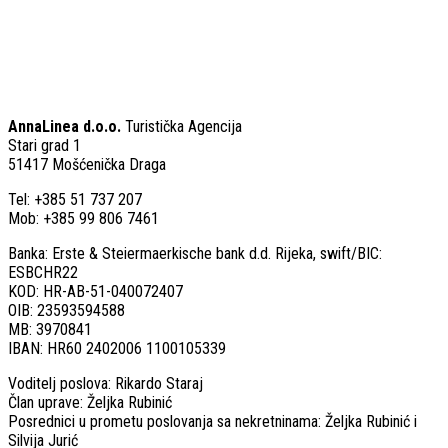
AnnaLinea d.o.o.
Turistička Agencija
Stari grad 1
51417 Mošćenička Draga
Tel: +385 51 737 207
Mob: +385 99 806 7461
Banka: Erste & Steiermaerkische bank d.d. Rijeka, swift/BIC:
ESBCHR22
KOD: HR-AB-51-040072407
OIB: 23593594588
MB: 3970841
IBAN: HR60 2402006 1100105339
Voditelj poslova: Rikardo Staraj
Član uprave: Željka Rubinić
Posrednici u prometu poslovanja sa nekretninama: Željka Rubinić i
Silvija Jurić