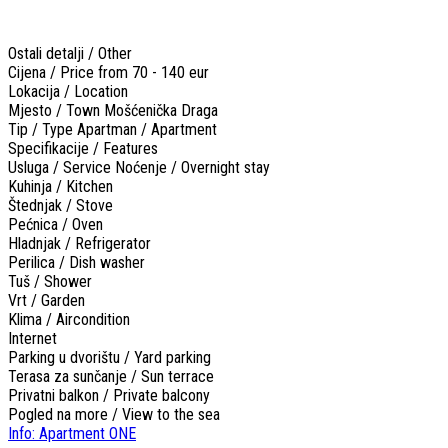
Ostali detalji / Other
Cijena / Price
from 70 - 140 eur
Lokacija / Location
Mjesto / Town
Mošćenička Draga
Tip / Type
Apartman / Apartment
Specifikacije / Features
Usluga / Service
Noćenje / Overnight stay
Kuhinja / Kitchen
Štednjak / Stove
Pećnica / Oven
Hladnjak / Refrigerator
Perilica / Dish washer
Tuš / Shower
Vrt / Garden
Klima / Aircondition
Internet
Parking u dvorištu / Yard parking
Terasa za sunčanje / Sun terrace
Privatni balkon / Private balcony
Pogled na more / View to the sea
Info: Apartment ONE