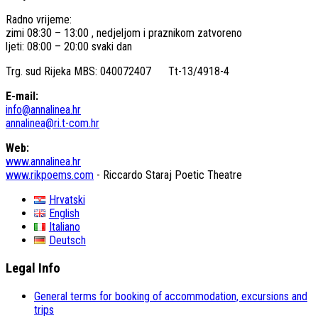
Radno vrijeme:
zimi 08:30 – 13:00 , nedjeljom i praznikom zatvoreno
ljeti: 08:00 – 20:00 svaki dan
Trg. sud Rijeka MBS: 040072407 Tt-13/4918-4
E-mail:
info@annalinea.hr
annalinea@ri.t-com.hr
Web:
www.annalinea.hr
www.rikpoems.com
- Riccardo Staraj Poetic Theatre
Hrvatski
English
Italiano
Deutsch
Legal Info
General terms for booking of accommodation, excursions and
trips