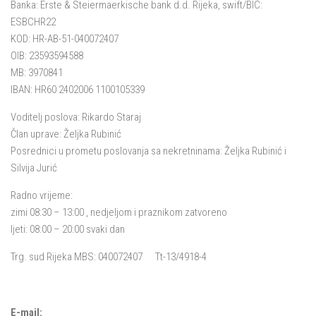
Banka: Erste & Steiermaerkische bank d.d. Rijeka, swift/BIC:
ESBCHR22
KOD: HR-AB-51-040072407
OIB: 23593594588
MB: 3970841
IBAN: HR60 2402006 1100105339
Voditelj poslova: Rikardo Staraj
Član uprave: Željka Rubinić
Posrednici u prometu poslovanja sa nekretninama: Željka Rubinić i
Silvija Jurić
Radno vrijeme:
zimi 08:30 – 13:00 , nedjeljom i praznikom zatvoreno
ljeti: 08:00 – 20:00 svaki dan
Trg. sud Rijeka MBS: 040072407 Tt-13/4918-4
E-mail: