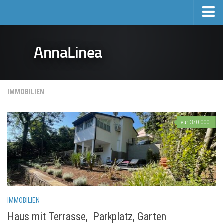
Home
AnnaLinea
Tourismus
Unterkunft
Hotels
IMMOBILIEN
Ausflüge
Preisliste fuer Privatunterkunft
eur 370.000.-
Immobilien
Aktivitäten und Veranstaltungen
Geschehen
Sport & Erholung
IMMOBILIEN
Mošćenička Draga und Umgebung
Haus mit Terrasse, Parkplatz, Garten