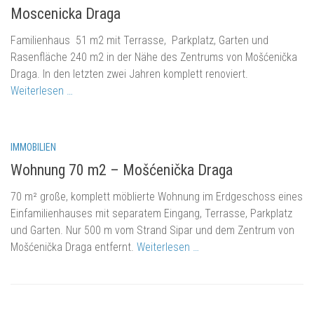
Mošćenička Draga
Moscenicka Draga
Mošćenice
Familienhaus 51 m2 mit Terrasse, Parkplatz, Garten und
Brseč
Rasenfläche 240 m2 in der Nähe des Zentrums von Mošćenička
Kraj
Draga. In den letzten zwei Jahren komplett renoviert.
Weiterlesen …
Über uns…
Kontakt
240.000.-
IMMOBILIEN
Wohnung 70 m2 – Mošćenička Draga
70 m² große, komplett möblierte Wohnung im Erdgeschoss eines
Einfamilienhauses mit separatem Eingang, Terrasse, Parkplatz
und Garten. Nur 500 m vom Strand Sipar und dem Zentrum von
Mošćenička Draga entfernt.
Weiterlesen …