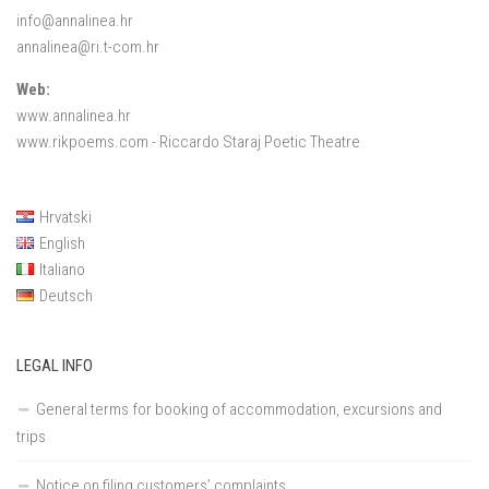
info@annalinea.hr
annalinea@ri.t-com.hr
Web:
www.annalinea.hr
www.rikpoems.com
- Riccardo Staraj Poetic Theatre
Hrvatski
English
Italiano
Deutsch
LEGAL INFO
General terms for booking of accommodation, excursions and
trips
Notice on filing customers’ complaints